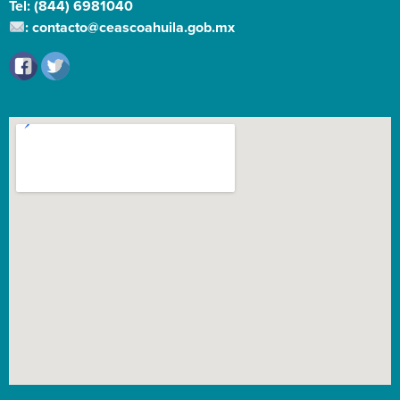
Tel: (844) 6981040
: contacto@ceascoahuila.gob.mx