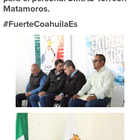
Matamoros.
#FuerteCoahuilaEs