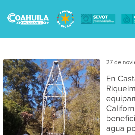
27 de nov
En Cast
Riquelm
equipam
Californ
benefic
agua po