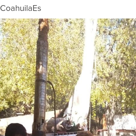
eCoahuilaEs