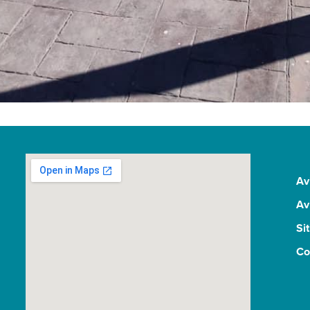
Av
Av
Si
Co