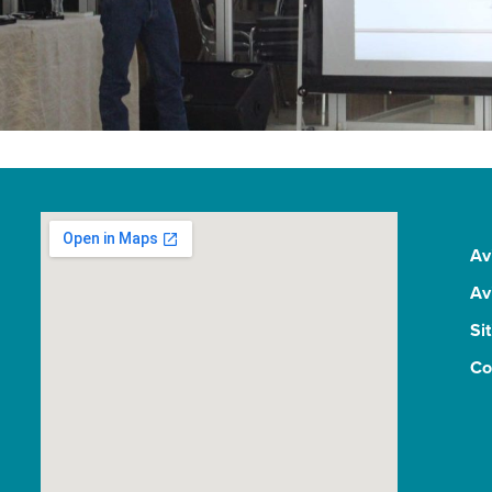
Av
Av
Si
Co