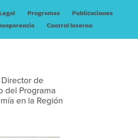
Legal
Programas
Publicaciones
ansparencia
Control Interno
, Director de
o del Programa
omía en la Región